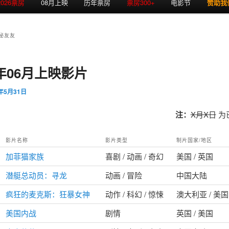
2026票房
08月上映
历年票房
票房300+
电影节
赞助我
秘友友
4年06月上映影片
4年5月31日
注：
X月X日
为
影片名称
影片类型
制片国家/地区
加菲猫家族
喜剧 / 动画 / 奇幻
美国 / 英国
潜艇总动员：寻龙
动画 / 冒险
中国大陆
疯狂的麦克斯：狂暴女神
动作 / 科幻 / 惊悚
澳大利亚 / 美国
美国内战
剧情
英国 / 美国