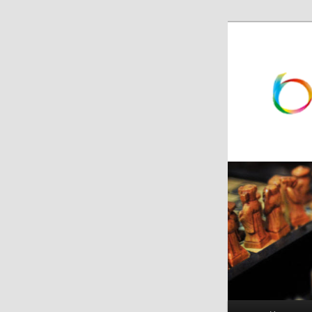
跳
跳
至
至
主
副
内
内
容
容
区
区
域
域
主