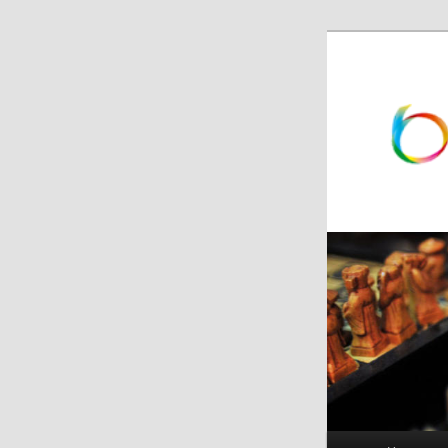
跳
跳
至
至
主
副
内
内
容
容
区
区
域
域
主