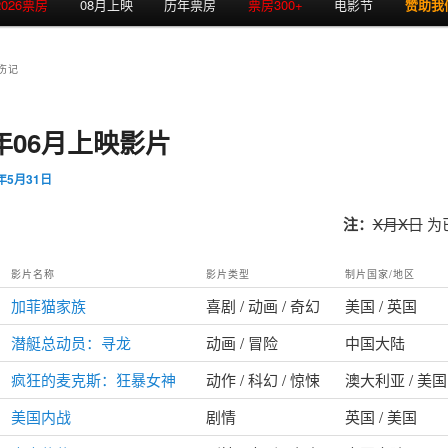
2026票房
08月上映
历年票房
票房300+
电影节
赞助我
伤记
4年06月上映影片
4年5月31日
注：
X月X日
为
影片名称
影片类型
制片国家/地区
加菲猫家族
喜剧 / 动画 / 奇幻
美国 / 英国
潜艇总动员：寻龙
动画 / 冒险
中国大陆
疯狂的麦克斯：狂暴女神
动作 / 科幻 / 惊悚
澳大利亚 / 美国
美国内战
剧情
英国 / 美国