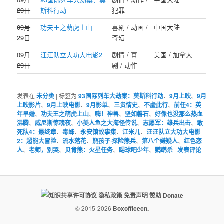
29日
斯科行动
犯罪
09月
功夫王之萌虎上山
喜剧 / 动画 /
中国大陆
29日
奇幻
09月
汪汪队立大功大电影2
剧情 / 喜
美国 / 加拿大
29日
剧 / 动作
发表在
未分类
|
标签为
93国际列车大劫案：莫斯科行动
、
9月上映
、
9月
上映影片
、
9月上映电影
、
9月影单
、
三贵情史
、
不虚此行
、
前任4：英
年早婚
、
功夫王之萌虎上山
、
嗨！神兽
、
坚如磐石
、
好像也没那么热血
沸腾
、
威尼斯惊魂夜
、
小美人鱼之大海怪传说
、
志愿军：雄兵出击
、
敢
死队4：最终章
、
毒蜂
、
永安镇故事集
、
江米儿
、
汪汪队立大功大电影
2：超能大冒险
、
流水落花
、
熊孩子·探险熊兵
、
第八个嫌疑人
、
红色恋
人
、
老师，别哭
、
贝肯熊：火星任务
、
踢球吧少年
、
鹦鹉杀
|
发表评论
隐私政策
免责声明
赞助 Donate
© 2015-2026
Boxofficecn.