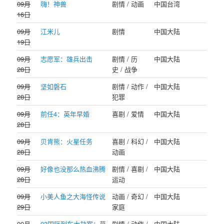
09月
嗨！神兽
剧情 / 动画
中国台湾
16日
09月
江米儿
剧情
中国大陆
19日
09月
志愿军：雄兵出击
剧情 / 历
中国大陆
28日
史 / 战争
09月
坚如磐石
剧情 / 动作 /
中国大陆
28日
犯罪
09月
前任4：英年早婚
喜剧 / 爱情
中国大陆
28日
09月
贝肯熊：火星任务
喜剧 / 科幻 /
中国大陆
28日
动画
09月
好像也没那么热血沸腾
剧情 / 喜剧 /
中国大陆
28日
运动
09月
小美人鱼之大海怪传说
动画 / 奇幻 /
中国大陆
29日
家庭
09月
93国际列车大劫案：莫
剧情 / 动作 /
中国大陆