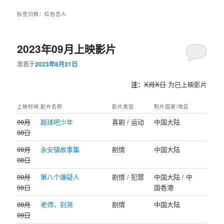
标签归档：
红色恋人
2023年09月上映影片
发表于
2023年8月31日
注：
X月X日
为已上映影片
上映时间
影片名称
影片类型
制片国家/地区
09月
踢球吧少年
喜剧 / 运动
中国大陆
08日
09月
永安镇故事集
剧情
中国大陆
08日
09月
第八个嫌疑人
剧情 / 犯罪
中国大陆 / 中
09日
国香港
09月
老师，别哭
剧情
中国大陆
09日