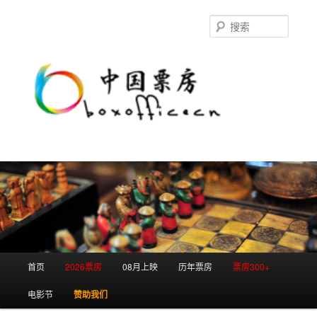
跳
跳
至
至
搜
主
副
索
内
内
容
容
区
区
域
域
主
首页
2026票房
08月上映
历年票房
票房300+
页
电影节
赞助我们