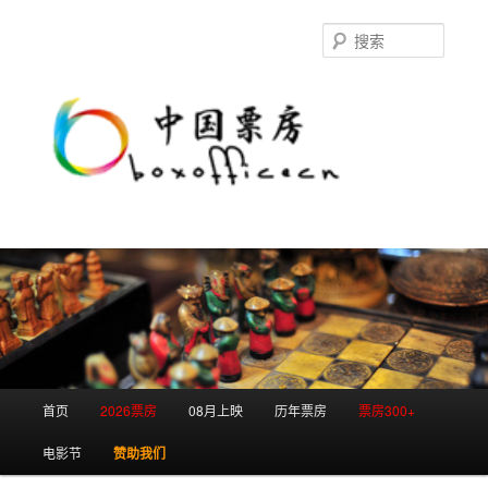
跳
跳
至
至
搜
主
副
索
内
内
容
容
区
区
域
域
主
首页
2026票房
08月上映
历年票房
票房300+
页
电影节
赞助我们