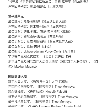
“马塞洛·马斯楚安尼”最佳新演员：泰勒·拉塞尔《骨及所有》
评审团特别奖：贾法·帕纳西《无熊之境》
地平线单元
最佳影片：哈曼·赛耶迪《第三次世界大战》
评审团特别奖：达米安·科库尔《面包与盐》
最佳导演：迪扎·科维、雷纳·弗里梅尔《维拉》
最佳剧本：费尔南多·古佐尼《布兰基塔》
最佳男演员：莫森·坦纳班德《第三次世界大战》
最佳女演员：维拉·杰玛《维拉》
最佳短片：Lkhagvadulam Purev-Ochir《九月雪》
非竞赛单元观众选择奖：《天窗》苏迪德·卡丹
地平线单元及国际影评人周费比西奖（国际影评人联盟奖）：《自
传》Makbul Mubarak
国际影评人周
影评人周大奖：《教官与士兵》大卫·瓦格纳
评审团特别提及奖：《暗夜街区》Theo Montoya
观众选择奖：《极近边缘》Niccolò Falsetti
维罗纳电影俱乐部奖：《暗夜街区》Theo Montoya
最佳技术贡献奖：《暗夜街区》Theo Montoya
最佳短片奖：《幼苗》Lorenzo Fabbro / Bronte Stahl