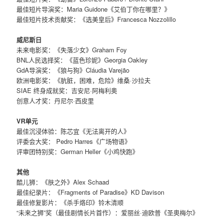
最佳短片导演奖：Maria Guidone《艾伯丁你在哪里？》
最佳短片技术贡献奖：《选美皇后》Francesca Nozzolillo
威尼斯日
未来电影奖：《失落少女》Graham Foy
BNL人民选择奖：《蓝色珍妮》Georgia Oakley
GdA导演奖：《狼与狗》Cláudia Varejão
欧洲电影奖：《肮脏，困难，危险》维桑·沙拉夫
SIAE 终身成就奖：吉安尼·阿梅利奥
创意人才奖：丹尼尔·西皮里
VR单元
最佳沉浸体验：陈芯宜《无法离开的人》
评委会大奖： Pedro Harres《广场物语》
评审团特别奖：German Heller《小鸡快跑》
其他
酷儿狮：《肤之外》Alex Schaad
最佳纪录片：《Fragments of Paradise》KD Davison
最佳修复影片：《杀手烙印》铃木清顺
“未来之狮”奖（最佳剧情长片首作）：爱丽丝·迪欧普《圣奥梅尔》