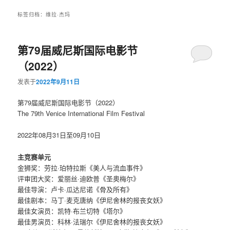
标签归档：
维拉·杰玛
第79届威尼斯国际电影节
（2022）
发表于
2022年9月11日
第79届威尼斯国际电影节（2022）
The 79th Venice International Film Festival
2022年08月31日至09月10日
主竞赛单元
金狮奖：劳拉·珀特拉斯《美人与流血事件》
评审团大奖：爱丽丝·迪欧普《圣奥梅尔》
最佳导演：卢卡·瓜达尼诺《骨及所有》
最佳剧本：马丁·麦克唐纳《伊尼舍林的报丧女妖》
最佳女演员：凯特·布兰切特《塔尔》
最佳男演员：科林·法瑞尔《伊尼舍林的报丧女妖》