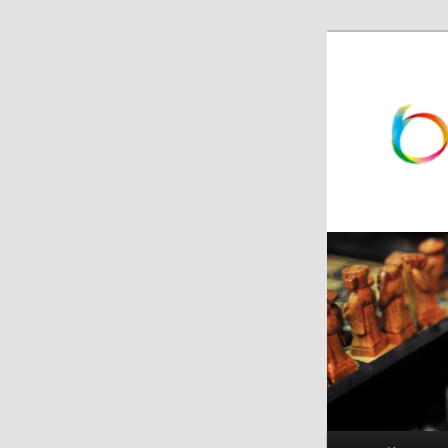
跳
跳
至
至
主
副
内
内
容
容
区
区
域
域
主