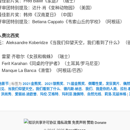
影片奖：Fred Baillif《家庭》（瑞士）
评审团特别提及：达什·肖《变种动物园》（美国）
最佳影片奖：韩帅《汉南夏日》（中国）
审团特别提及：Betiana Cappato《韦索山丘的学校》（阿根廷）
人费比西奖
：Aleksandre Koberidze《当我们仰望天空，我们看到了什么》 （
：雷蒙·齐歇尔《女孩和蜘蛛》（瑞士）
Ferit Karahan《同桌的守护者》（土耳其/罗马尼亚）
anque La Banca《滑雪》（阿根廷/巴西）
电影节
|
标签为
2021金熊奖
、
2021银熊奖
、
71届金熊奖
、
倒霉性爱，发狂黄片
、
偶
引见
、
当我们仰望天空，我们看到了什么
、
德内斯·纳吉
、
我们
、
我是你的人类
、
拉杜·
、
洪尚秀
、
爱丽丝·迪欧普
、
玛伦·艾格特
、
玛利亚·施佩特
、
自然光线
、
莉洛·克兹林格
|
隐私政策
免责声明
赞助 Donate
© 2015-2026