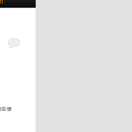
们
亚/捷