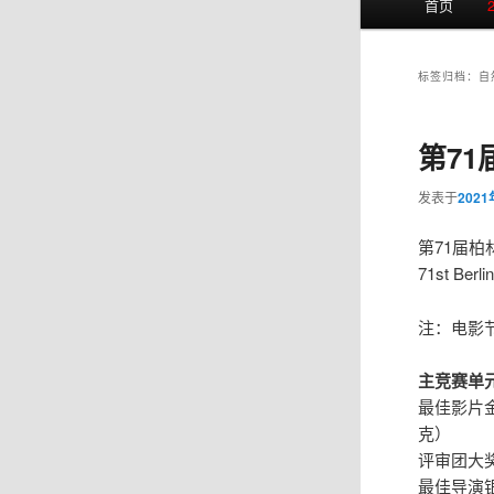
首页
页
标签归档：
自
第71
发表于
202
第71届柏
71st Berlin
注：电影节
主竞赛单
最佳影片
克）
评审团大
最佳导演