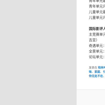
青年单元最佳
青年单元
儿童单元
儿童单元评
国际影评
主竞赛单元
吉亚）
奇遇单元
全景单元：
论坛单元：M
发表在
柏林
味
、
家庭
、
你无处不在