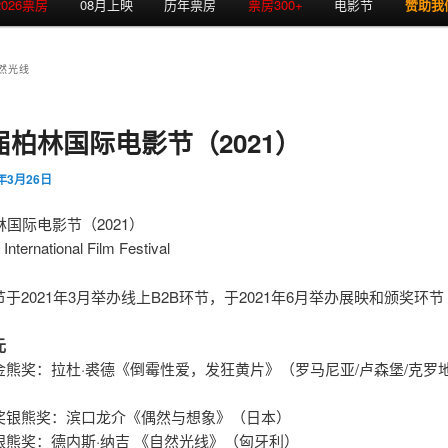
2026票房
08月上映
历年票房
票房300+
电影节
赞助我
然光线
届柏林国际电影节（2021）
1年3月26日
林国际电影节（2021）
 International Film Festival
于2021年3月举办线上B2B环节，于2021年6月举办展映和颁奖环节
元
金熊奖：拉杜·裘德《倒霉性爱，发狂黄片》（罗马尼亚/卢森堡/克罗地
奖银熊奖：滨口龙介《偶然与想象》（日本）
银熊奖：德内斯·纳吉 《自然光线》（匈牙利）