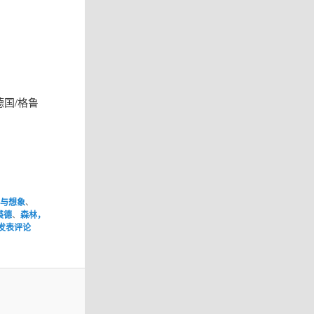
德国/格鲁
然与想象
、
裘德
、
森林，
发表评论