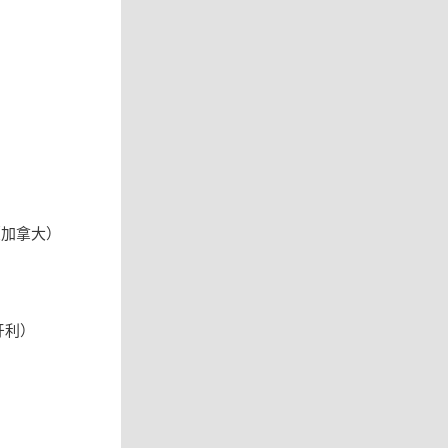
（加拿大）
牙利）