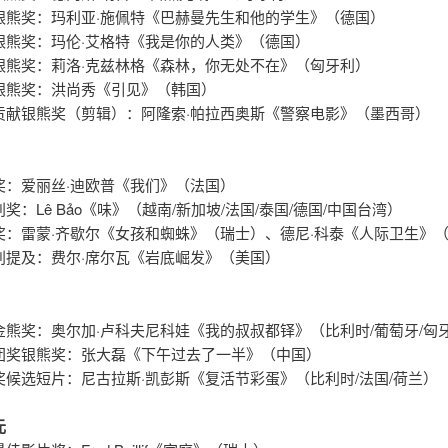
银熊奖：玛利亚·施佩特《巴赫曼先生和他的学生》（德国）
银熊奖：玛伦·艾格特《我是你的人类》（德国）
银熊奖：莉洛·克兹林格《森林，你无处不在》（匈牙利）
银熊奖：洪尚秀《引见》（韩国）
贡献银熊奖（剪辑）：阿隆索·帕拉西奥斯《警察电影》（墨西哥）
奖：爱丽丝·迪欧普《我们》（法国）
奖：Lê Bảo《味》（越南/新加坡/法国/泰国/德国/中国台湾）
奖：雷蒙·齐歇尔《女孩和蜘蛛》（瑞士）、德尼·科泰《人际卫生》
别提及：费尔·席尔瓦《岩底崛发》（美国）
金熊奖：奥尔加·卢科夫尼科娃《我的叔叔都铎》（比利时/葡萄牙/匈
团奖银熊奖：张大磊《下午过去了一半》（中国）
奖候选短片：尼古拉斯·凯彭斯《复活节彩蛋》（比利时/法国/荷兰）
元