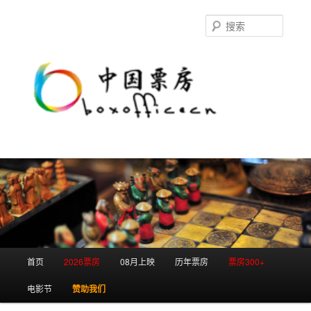
跳
跳
至
至
搜
主
副
索
内
内
容
容
区
区
域
域
主
首页
2026票房
08月上映
历年票房
票房300+
页
电影节
赞助我们