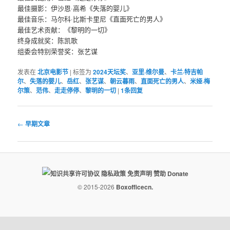
最佳摄影：伊沙恩·高希《失落的婴儿》
最佳音乐：马尔科·比斯卡里尼《直面死亡的男人》
最佳艺术贡献：《黎明的一切》
终身成就奖：陈凯歌
组委会特别荣誉奖：张艺谋
发表在
北京电影节
|
标签为
2024天坛奖
、
亚里·维尔曼
、
卡兰·特吉帕
尔
、
失落的婴儿
、
岳红
、
张艺谋
、
朝云暮雨
、
直面死亡的男人
、
米娅·梅
尔策
、
范伟
、
走走停停
、
黎明的一切
|
1
条回复
文
←
早期文章
章
导
航
隐私政策
免责声明
赞助 Donate
© 2015-2026
Boxofficecn.