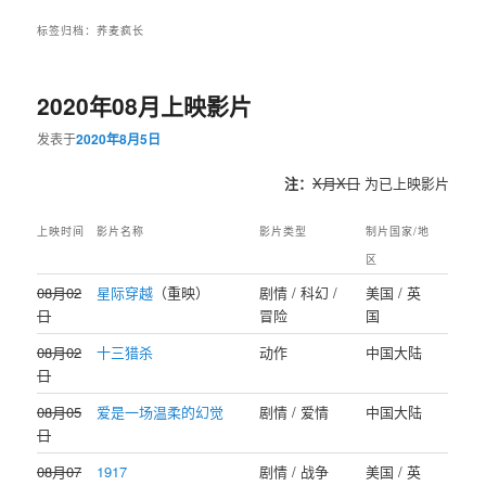
标签归档：
荞麦疯长
2020年08月上映影片
发表于
2020年8月5日
注：
X月X日
为已上映影片
上映时间
影片名称
影片类型
制片国家/地
区
08月02
星际穿越
（重映）
剧情 / 科幻 /
美国 / 英
日
冒险
国
08月02
十三猎杀
动作
中国大陆
日
08月05
爱是一场温柔的幻觉
剧情 / 爱情
中国大陆
日
08月07
1917
剧情 / 战争
美国 / 英