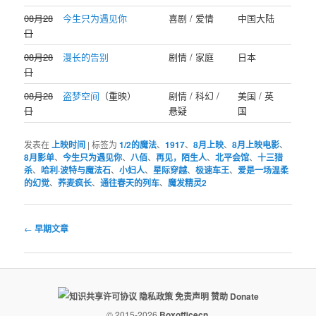
08月28
今生只为遇见你
喜剧 / 爱情
中国大陆
日
08月28
漫长的告别
剧情 / 家庭
日本
日
08月28
盗梦空间
（重映）
剧情 / 科幻 /
美国 / 英
日
悬疑
国
发表在
上映时间
|
标签为
1/2的魔法
、
1917
、
8月上映
、
8月上映电影
、
8月影单
、
今生只为遇见你
、
八佰
、
再见，陌生人
、
北平会馆
、
十三猎
杀
、
哈利·波特与魔法石
、
小妇人
、
星际穿越
、
极速车王
、
爱是一场温柔
的幻觉
、
荞麦疯长
、
通往春天的列车
、
魔发精灵2
文
←
早期文章
章
导
航
隐私政策
免责声明
赞助 Donate
© 2015-2026
Boxofficecn.