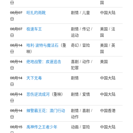
日
国
08月07
旺扎的雨靴
剧情 / 儿童
中国大陆
日
08月07
极速车王
剧情 / 传记 /
美国 / 法
日
运动
国
08月14
哈利·波特与魔法石
（重
奇幻 / 冒险
美国 / 英
日
映）
国
08月14
绝地战警：疾速追击
喜剧 / 动作 /
美国
日
犯罪
08月14
天下无毒
剧情
中国大陆
日
08月14
悲伤逆流成河
（重映）
剧情 / 爱情
中国大陆
日
08月14
辣警霸王花：澳门行动
剧情 / 喜剧 /
中国香港
日
动作
08月15
禹神传之王者少年
动画 / 冒险
中国大陆
日