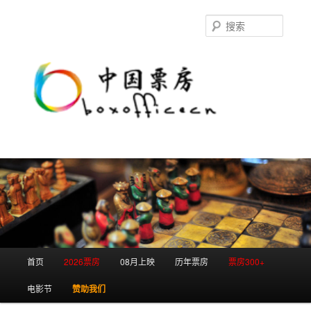
跳
跳
至
至
搜
主
副
索
内
内
容
容
区
区
域
域
主
首页
2026票房
08月上映
历年票房
票房300+
页
电影节
赞助我们