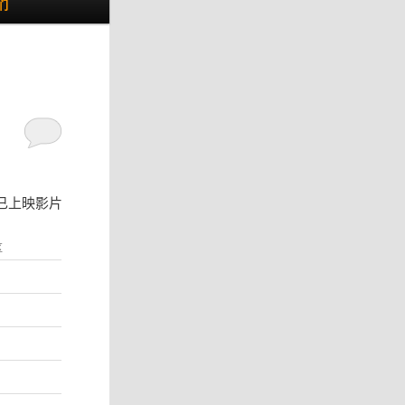
们
已上映影片
区