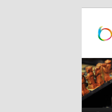
跳
跳
至
至
主
副
内
内
容
容
区
区
域
域
主