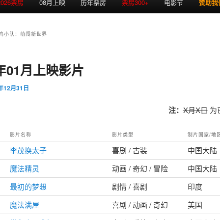
2026票房
08月上映
历年票房
票房300+
电影节
赞助我
鸡小队：萌闯新世界
2年01月上映影片
1年12月31日
注：
X月X日
为
影片名称
影片类型
制片国家/地
李茂换太子
喜剧 / 古装
中国大陆
魔法精灵
动画 / 奇幻 / 冒险
中国大陆
最初的梦想
剧情 / 喜剧
印度
魔法满屋
喜剧 / 动画 / 奇幻
美国