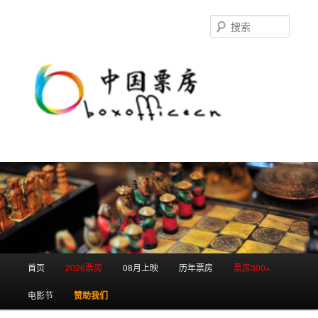
跳
跳
至
至
搜
主
副
索
内
内
容
容
区
区
域
域
主
首页
2026票房
08月上映
历年票房
票房300+
页
电影节
赞助我们