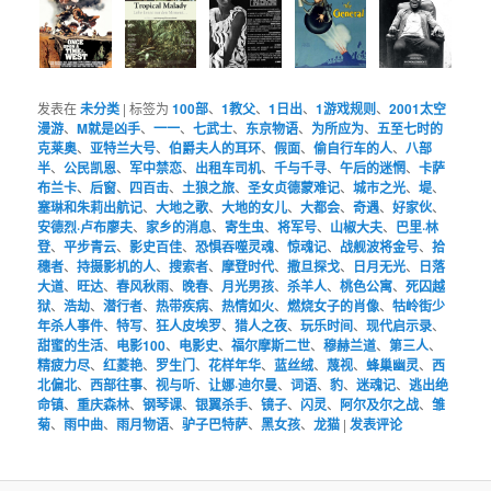
发表在
未分类
|
标签为
100部
、
1教父
、
1日出
、
1游戏规则
、
2001太空
漫游
、
M就是凶手
、
一一
、
七武士
、
东京物语
、
为所应为
、
五至七时的
克莱奥
、
亚特兰大号
、
伯爵夫人的耳环
、
假面
、
偷自行车的人
、
八部
半
、
公民凯恩
、
军中禁恋
、
出租车司机
、
千与千寻
、
午后的迷惘
、
卡萨
布兰卡
、
后窗
、
四百击
、
土狼之旅
、
圣女贞德蒙难记
、
城市之光
、
堤
、
塞琳和朱莉出航记
、
大地之歌
、
大地的女儿
、
大都会
、
奇遇
、
好家伙
、
安德烈·卢布廖夫
、
家乡的消息
、
寄生虫
、
将军号
、
山椒大夫
、
巴里·林
登
、
平步青云
、
影史百佳
、
恐惧吞噬灵魂
、
惊魂记
、
战舰波将金号
、
拾
穗者
、
持摄影机的人
、
搜索者
、
摩登时代
、
撒旦探戈
、
日月无光
、
日落
大道
、
旺达
、
春风秋雨
、
晚春
、
月光男孩
、
杀羊人
、
桃色公寓
、
死囚越
狱
、
浩劫
、
潜行者
、
热带疾病
、
热情如火
、
燃烧女子的肖像
、
牯岭街少
年杀人事件
、
特写
、
狂人皮埃罗
、
猎人之夜
、
玩乐时间
、
现代启示录
、
甜蜜的生活
、
电影100
、
电影史
、
福尔摩斯二世
、
穆赫兰道
、
第三人
、
精疲力尽
、
红菱艳
、
罗生门
、
花样年华
、
蓝丝绒
、
蔑视
、
蜂巢幽灵
、
西
北偏北
、
西部往事
、
视与听
、
让娜·迪尔曼
、
词语
、
豹
、
迷魂记
、
逃出绝
命镇
、
重庆森林
、
钢琴课
、
银翼杀手
、
镜子
、
闪灵
、
阿尔及尔之战
、
雏
菊
、
雨中曲
、
雨月物语
、
驴子巴特萨
、
黑女孩
、
龙猫
|
发表评论