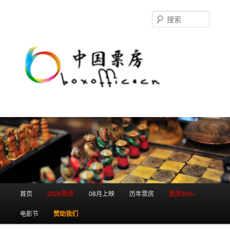
跳
跳
至
至
搜
主
副
索
内
内
容
容
区
区
域
域
主
首页
2026票房
08月上映
历年票房
票房300+
页
电影节
赞助我们