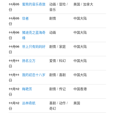
11月05
蜜熊的音乐奇旅
动画 / 冒险 /
美国 / 加拿大
日
音乐
11月05
信者
剧情
中国大陆
日
11月06
猪迪克之蓝海奇
动画
中国大陆
日
缘
11月06
世上只有妈妈好
剧情 / 家庭
中国大陆
日
11月11
扬名立万
爱情 / 科幻
中国大陆
日
11月11
我的初恋十八岁
剧情 / 喜剧
中国大陆
日
11月12
梅艳芳
剧情 / 传记
中国香港
日
11月12
丛林奇航
喜剧 / 动作 /
美国
日
奇幻