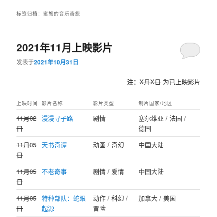
标签归档：
蜜熊的音乐奇旅
2021年11月上映影片
发表于
2021年10月31日
注：
X月X日
为已上映影片
上映时间
影片名称
影片类型
制片国家/地区
11月02
漫漫寻子路
剧情
塞尔维亚 / 法国 /
日
德国
11月05
天书奇谭
动画 / 奇幻
中国大陆
日
11月05
不老奇事
剧情 / 爱情
中国大陆
日
11月05
特种部队：蛇眼
动作 / 科幻 /
加拿大 / 美国
日
起源
冒险