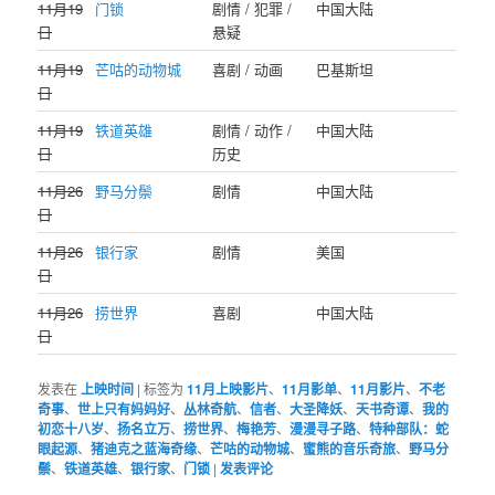
11月19
门锁
剧情 / 犯罪 /
中国大陆
日
悬疑
11月19
芒咕的动物城
喜剧 / 动画
巴基斯坦
日
11月19
铁道英雄
剧情 / 动作 /
中国大陆
日
历史
11月26
野马分鬃
剧情
中国大陆
日
11月26
银行家
剧情
美国
日
11月26
捞世界
喜剧
中国大陆
日
发表在
上映时间
|
标签为
11月上映影片
、
11月影单
、
11月影片
、
不老
奇事
、
世上只有妈妈好
、
丛林奇航
、
信者
、
大圣降妖
、
天书奇谭
、
我的
初恋十八岁
、
扬名立万
、
捞世界
、
梅艳芳
、
漫漫寻子路
、
特种部队：蛇
眼起源
、
猪迪克之蓝海奇缘
、
芒咕的动物城
、
蜜熊的音乐奇旅
、
野马分
鬃
、
铁道英雄
、
银行家
、
门锁
|
发表评论