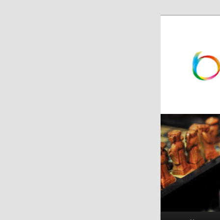
跳
跳
至
至
主
副
内
内
容
容
区
区
域
域
主