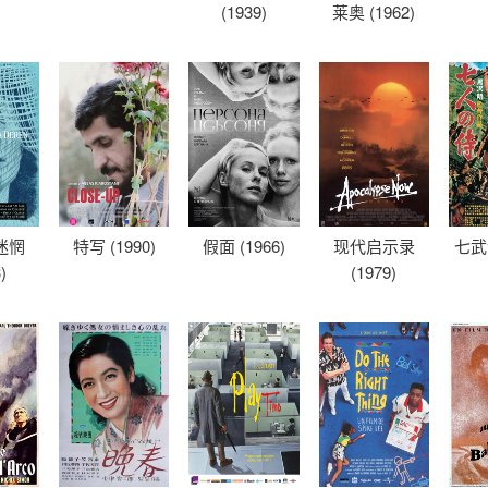
(1939)
莱奥 (1962)
迷惘
特写 (1990)
假面 (1966)
现代启示录
七武士
)
(1979)