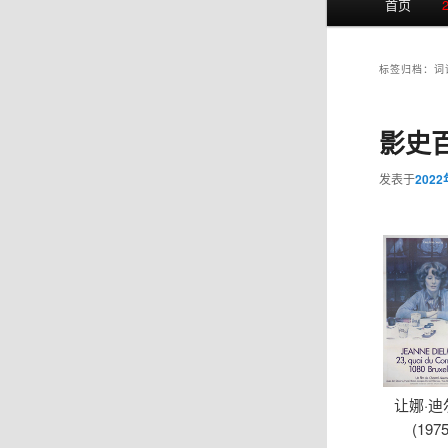
首页
页
标签归档：
词
影史百
发表于
202
让娜·迪
(1975