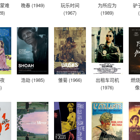
德蒙难
晚春 (1949)
玩乐时间
为所应为
驴
28)
(1967)
(1989)
之夜
浩劫 (1985)
雏菊 (1966)
出租车司机
燃烧
)
(1976)
像 