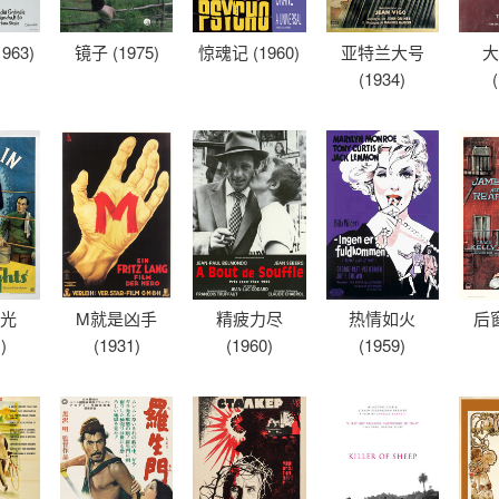
963)
镜子 (1975)
惊魂记 (1960)
亚特兰大号
大
(1934)
之光
M就是凶手
精疲力尽
热情如火
后窗
)
(1931)
(1960)
(1959)