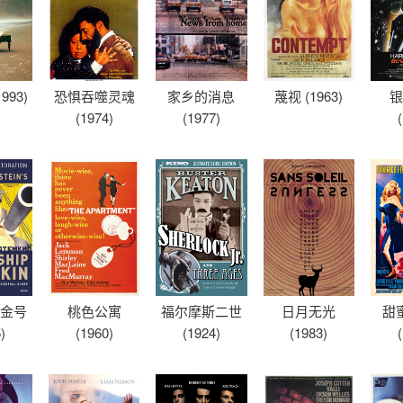
993)
恐惧吞噬灵魂
家乡的消息
蔑视 (1963)
银
(1974)
(1977)
将金号
桃色公寓
福尔摩斯二世
日月无光
甜
)
(1960)
(1924)
(1983)