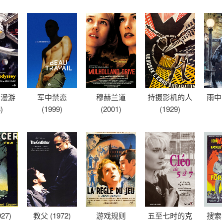
空漫游
军中禁恋
穆赫兰道
持摄影机的人
雨中曲
)
(1999)
(2001)
(1929)
27)
教父 (1972)
游戏规则
五至七时的克
搜索者