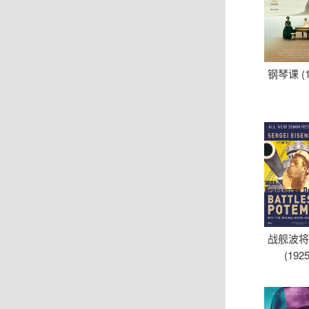
钢琴课 (1
战舰波
(1925