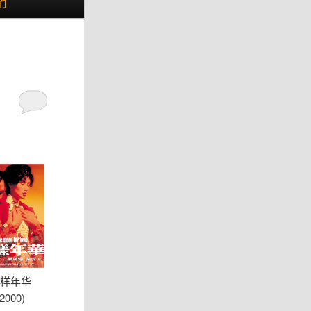
们
样年华
(2000)