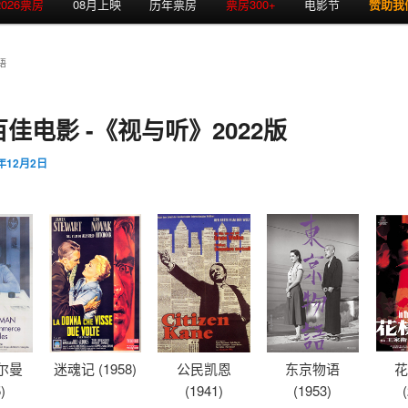
2026票房
08月上映
历年票房
票房300+
电影节
赞助我
语
佳电影 -《视与听》2022版
2年12月2日
尔曼
迷魂记 (1958)
公民凯恩
东京物语
花
)
(1941)
(1953)