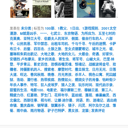
发表在
未分类
|
标签为
100部
、
1教父
、
1日出
、
1游戏规则
、
2001太空
漫游
、
M就是凶手
、
一一
、
七武士
、
东京物语
、
为所应为
、
五至七时的
克莱奥
、
亚特兰大号
、
伯爵夫人的耳环
、
假面
、
偷自行车的人
、
八部
半
、
公民凯恩
、
军中禁恋
、
出租车司机
、
千与千寻
、
午后的迷惘
、
卡萨
布兰卡
、
后窗
、
四百击
、
土狼之旅
、
圣女贞德蒙难记
、
城市之光
、
堤
、
塞琳和朱莉出航记
、
大地之歌
、
大地的女儿
、
大都会
、
奇遇
、
好家伙
、
安德烈·卢布廖夫
、
家乡的消息
、
寄生虫
、
将军号
、
山椒大夫
、
巴里·林
登
、
平步青云
、
影史百佳
、
恐惧吞噬灵魂
、
惊魂记
、
战舰波将金号
、
拾
穗者
、
持摄影机的人
、
搜索者
、
摩登时代
、
撒旦探戈
、
日月无光
、
日落
大道
、
旺达
、
春风秋雨
、
晚春
、
月光男孩
、
杀羊人
、
桃色公寓
、
死囚越
狱
、
浩劫
、
潜行者
、
热带疾病
、
热情如火
、
燃烧女子的肖像
、
牯岭街少
年杀人事件
、
特写
、
狂人皮埃罗
、
猎人之夜
、
玩乐时间
、
现代启示录
、
甜蜜的生活
、
电影100
、
电影史
、
福尔摩斯二世
、
穆赫兰道
、
第三人
、
精疲力尽
、
红菱艳
、
罗生门
、
花样年华
、
蓝丝绒
、
蔑视
、
蜂巢幽灵
、
西
北偏北
、
西部往事
、
视与听
、
让娜·迪尔曼
、
词语
、
豹
、
迷魂记
、
逃出绝
命镇
、
重庆森林
、
钢琴课
、
银翼杀手
、
镜子
、
闪灵
、
阿尔及尔之战
、
雏
菊
、
雨中曲
、
雨月物语
、
驴子巴特萨
、
黑女孩
、
龙猫
|
发表评论