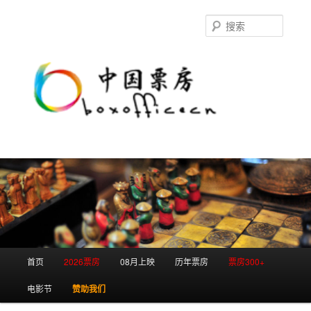
跳
跳
至
至
搜
主
副
索
内
内
容
容
区
区
域
域
主
首页
2026票房
08月上映
历年票房
票房300+
页
电影节
赞助我们