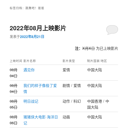
标签归档：
跳舞吧！爸爸
2022年08月上映影片
发表于
2022年8月21日
注：
X月X日
为已上映影片
上映时间
影片名称
影片类型
制片国家/地区
08月
遇见你
爱情
中国大陆
04日
08月
我们的样子像极了爱
剧情 / 爱情
中国大陆
04日
情
08月
明日战记
动作 / 科幻
中国香港 / 中
05日
国大陆
08月
猪猪侠大电影·海洋日
动画
中国大陆
06日
记