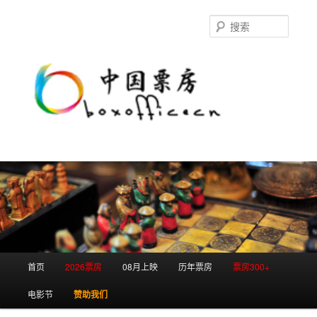
跳
跳
至
至
搜
主
副
索
内
内
容
容
区
区
域
域
主
首页
2026票房
08月上映
历年票房
票房300+
页
电影节
赞助我们