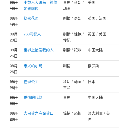
08月
小黄人大眼萌：神偷
喜剧 / 科幻 /
美国
19日
奶爸前传
动画
08月
秘密花园
剧情 / 奇幻
英国 / 法国
19日
08月
760号犯人
剧情 / 惊悚 /
英国 / 美国
23日
传记
08月
世界上最爱我的人
剧情 / 犯罪
中国大陆
26日
08月
忠犬帕尔玛
剧情
俄罗斯
26日
08月
雀斑公主
科幻 / 动画 /
日本
26日
冒险
08月
爱情的代驾
喜剧
中国大陆
26日
08月
大白鲨之夺命鲨口
惊悚 / 恐怖
澳大利亚 / 美
26日
国