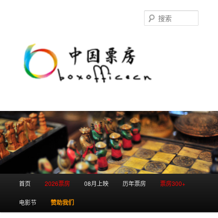
跳
跳
至
至
搜
主
副
索
内
内
容
容
区
区
域
域
主
首页
2026票房
08月上映
历年票房
票房300+
页
电影节
赞助我们