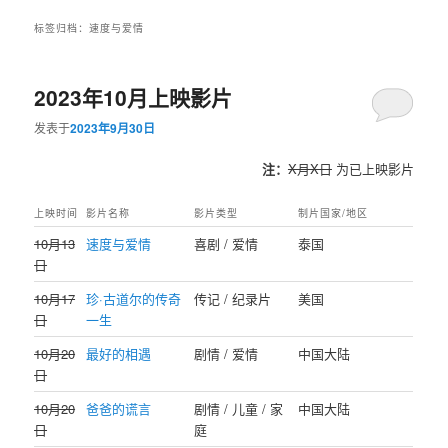
标签归档：
速度与爱情
2023年10月上映影片
发表于
2023年9月30日
注：
X月X日
为已上映影片
上映时间
影片名称
影片类型
制片国家/地区
10月13
速度与爱情
喜剧 / 爱情
泰国
日
10月17
珍·古道尔的传奇
传记 / 纪录片
美国
日
一生
10月20
最好的相遇
剧情 / 爱情
中国大陆
日
10月20
爸爸的谎言
剧情 / 儿童 / 家
中国大陆
日
庭