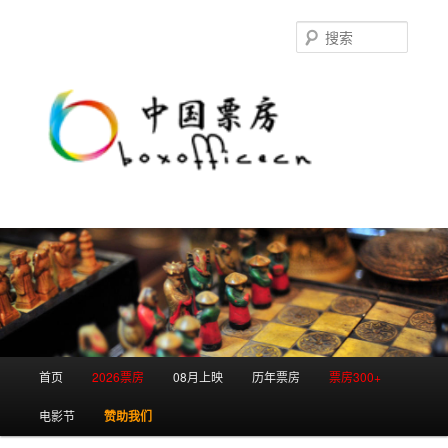
跳
跳
至
至
搜
主
副
索
内
内
容
容
区
区
域
域
主
首页
2026票房
08月上映
历年票房
票房300+
页
电影节
赞助我们