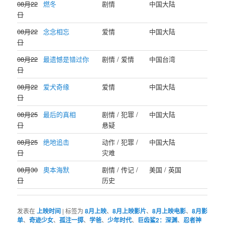
08月22
燃冬
剧情
中国大陆
日
08月22
念念相忘
爱情
中国大陆
日
08月22
最遗憾是错过你
剧情 / 爱情
中国台湾
日
08月22
爱犬奇缘
爱情
中国大陆
日
08月25
最后的真相
剧情 / 犯罪 /
中国大陆
日
悬疑
08月25
绝地追击
动作 / 犯罪 /
中国大陆
日
灾难
08月30
奥本海默
剧情 / 传记 /
美国 / 英国
日
历史
发表在
上映时间
|
标签为
8月上映
、
8月上映影片
、
8月上映电影
、
8月影
单
、
奇迹少女
、
孤注一掷
、
学爸
、
少年时代
、
巨齿鲨2：深渊
、
忍者神