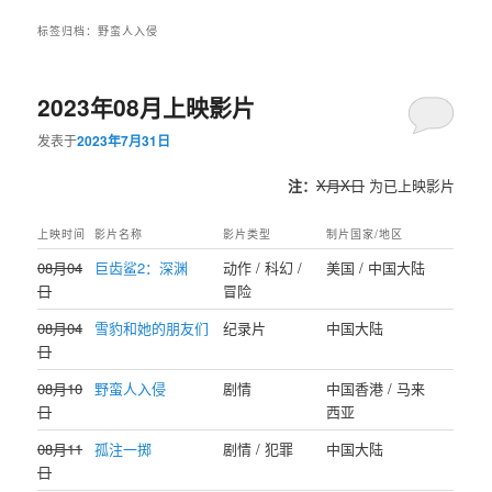
标签归档：
野蛮人入侵
2023年08月上映影片
发表于
2023年7月31日
注：
X月X日
为已上映影片
上映时间
影片名称
影片类型
制片国家/地区
08月04
巨齿鲨2：深渊
动作 / 科幻 /
美国 / 中国大陆
日
冒险
08月04
雪豹和她的朋友们
纪录片
中国大陆
日
08月10
野蛮人入侵
剧情
中国香港 / 马来
日
西亚
08月11
孤注一掷
剧情 / 犯罪
中国大陆
日