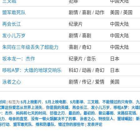
三叉戟
犯罪
中国大陆
盟军敢死队
剧情 / 喜剧 / 动作
美国 / 英国
再会长江
纪录片
中国大陆
发小儿万岁
剧情 / 喜剧
中国大陆
朱同在三年级丢失了超能力
喜剧 / 奇幻
中国大陆
坂本龙一：杰作
纪录片 / 音乐
日本
哆啦A梦：大雄的地球交响乐
科幻 / 动画 / 奇幻
日本
泳者之心
剧情 / 传记 / 爱情
美国
时间
|
标签为
5月上映影片
、
5月上映电影
、
5月影单
、
三叉戟
、
不能错过的只有你
、
九
就算这份爱恋从世界上消失
、
你是我的英雄
、
再会长江
、
发小儿万岁
、
哆啦A梦：大雄
一：杰作
、
妈妈和七天的时间
、
彷徨之刃
、
最后的，最初的
、
朝云暮雨
、
末路狂花钱
、
能力
、
母亲的直觉
、
没有一顿火锅解决不了的事
、
泳者之心
、
特技狂人
、
猩球崛起：新
际行动
、
盟军敢死队
、
维和防暴队
、
错过你的那些年
|
发表评论