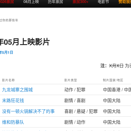
2026票房
08月上映
历年票房
票房300+
电影节
赞助我
过你的那些年
4年05月上映影片
4年5月1日
注：
X月X日
为
影片名称
影片类型
制片国家/地区
九龙城寨之围城
动作 / 犯罪
中国香港 / 
末路狂花钱
剧情 / 喜剧
中国大陆
没有一顿火锅解决不了的事
喜剧 / 悬疑 / 犯罪
中国大陆
维和防暴队
剧情 / 动作
中国大陆