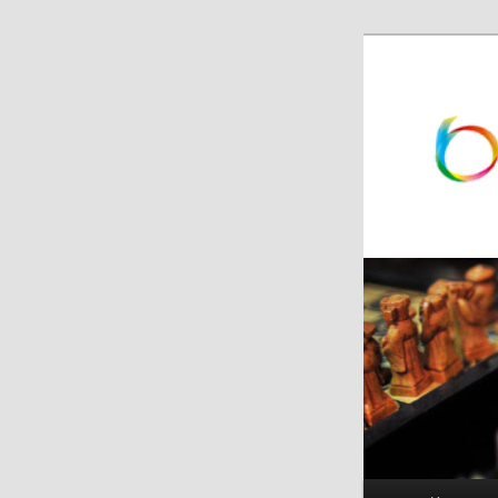
跳
跳
至
至
主
副
内
内
容
容
区
区
域
域
主