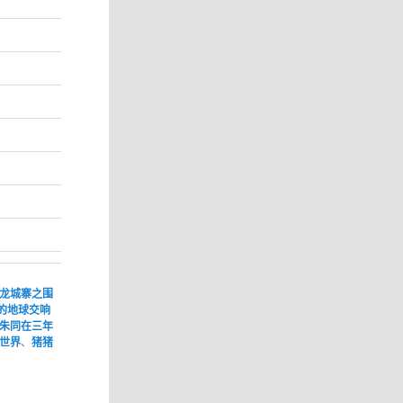
龙城寨之围
的地球交响
朱同在三年
世界
、
猪猪