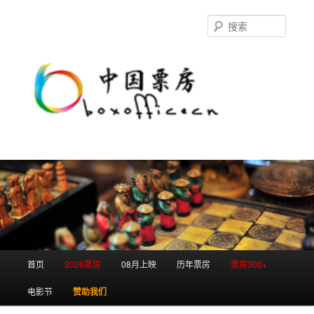
跳
跳
至
至
搜
主
副
索
内
内
容
容
区
区
域
域
主
首页
2026票房
08月上映
历年票房
票房300+
页
电影节
赞助我们