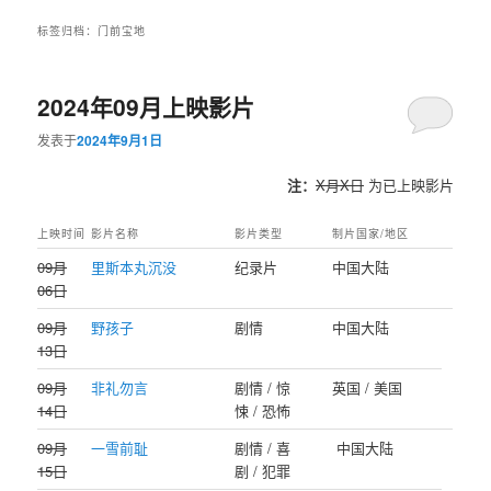
标签归档：
门前宝地
2024年09月上映影片
发表于
2024年9月1日
注：
X月X日
为已上映影片
上映时间
影片名称
影片类型
制片国家/地区
09月
里斯本丸沉没
纪录片
中国大陆
06日
09月
野孩子
剧情
中国大陆
13日
09月
非礼勿言
剧情 / 惊
英国 / 美国
14日
悚 / 恐怖
09月
一雪前耻
剧情 / 喜
中国大陆
15日
剧 / 犯罪