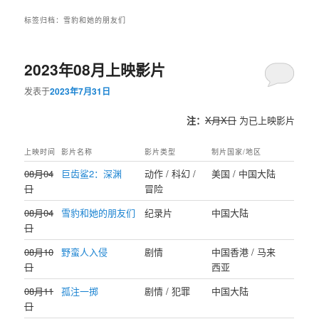
标签归档：
雪豹和她的朋友们
2023年08月上映影片
发表于
2023年7月31日
注：
X月X日
为已上映影片
上映时间
影片名称
影片类型
制片国家/地区
08月04
巨齿鲨2：深渊
动作 / 科幻 /
美国 / 中国大陆
日
冒险
08月04
雪豹和她的朋友们
纪录片
中国大陆
日
08月10
野蛮人入侵
剧情
中国香港 / 马来
日
西亚
08月11
孤注一掷
剧情 / 犯罪
中国大陆
日