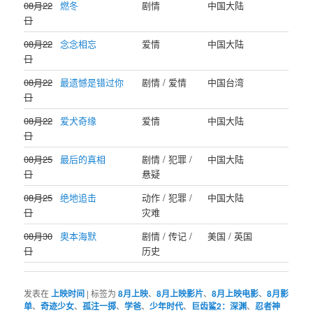
08月22
燃冬
剧情
中国大陆
日
08月22
念念相忘
爱情
中国大陆
日
08月22
最遗憾是错过你
剧情 / 爱情
中国台湾
日
08月22
爱犬奇缘
爱情
中国大陆
日
08月25
最后的真相
剧情 / 犯罪 /
中国大陆
日
悬疑
08月25
绝地追击
动作 / 犯罪 /
中国大陆
日
灾难
08月30
奥本海默
剧情 / 传记 /
美国 / 英国
日
历史
发表在
上映时间
|
标签为
8月上映
、
8月上映影片
、
8月上映电影
、
8月影
单
、
奇迹少女
、
孤注一掷
、
学爸
、
少年时代
、
巨齿鲨2：深渊
、
忍者神