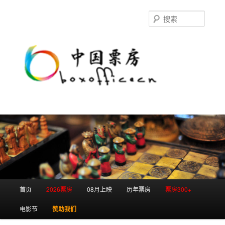
跳
跳
至
至
搜
主
副
索
内
内
容
容
区
区
域
域
主
首页
2026票房
08月上映
历年票房
票房300+
页
电影节
赞助我们