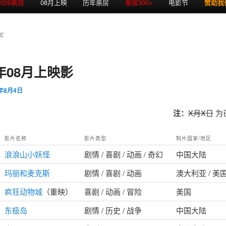
2026票房
08月上映
历年票房
票房300+
电影节
赞助我
蛇
5年08月上映影
5年8月4日
注：
X月X日
为
影片名称
影片类型
制片国家/地区
浪浪山小妖怪
剧情 / 喜剧 / 动画 / 奇幻
中国大陆
玛丽和麦克斯
剧情 / 喜剧 / 动画
澳大利亚 / 美
疯狂动物城
（重映）
喜剧 / 动画 / 冒险
美国
东极岛
剧情 / 历史 / 战争
中国大陆