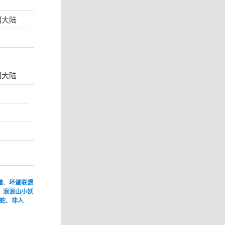
国大陆
国大陆
蛋
、
坏蛋联盟
、
浪浪山小妖
蛇
、
非人