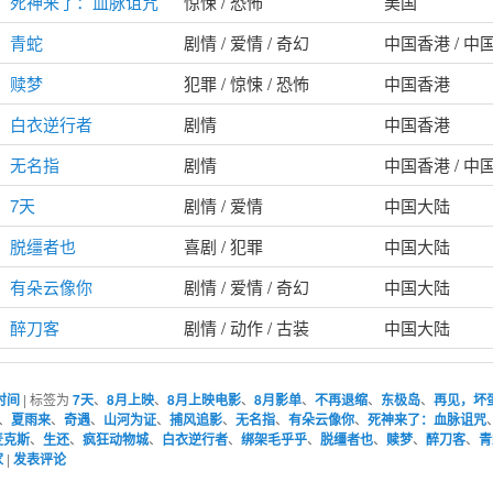
死神来了：血脉诅咒
惊悚 / 恐怖
美国
青蛇
剧情 / 爱情 / 奇幻
中国香港 / 中
赎梦
犯罪 / 惊悚 / 恐怖
中国香港
白衣逆行者
剧情
中国香港
无名指
剧情
中国香港 / 中
7天
剧情 / 爱情
中国大陆
脱缰者也
喜剧 / 犯罪
中国大陆
有朵云像你
剧情 / 爱情 / 奇幻
中国大陆
醉刀客
剧情 / 动作 / 古装
中国大陆
时间
|
标签为
7天
、
8月上映
、
8月上映电影
、
8月影单
、
不再退缩
、
东极岛
、
再见，坏
、
夏雨来
、
奇遇
、
山河为证
、
捕风追影
、
无名指
、
有朵云像你
、
死神来了：血脉诅咒
麦克斯
、
生还
、
疯狂动物城
、
白衣逆行者
、
绑架毛乎乎
、
脱缰者也
、
赎梦
、
醉刀客
、
青
家
|
发表评论