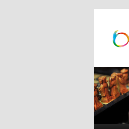
跳
跳
至
至
主
副
内
内
容
容
区
区
域
域
主