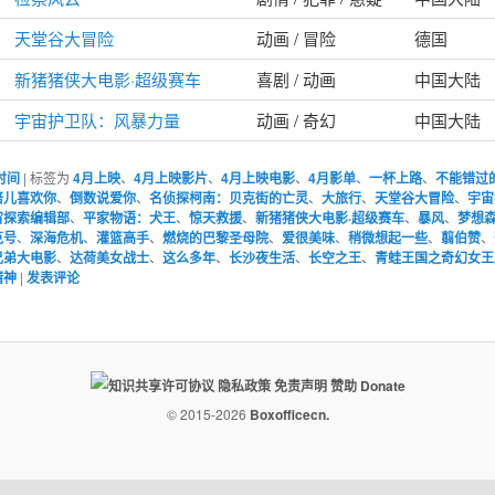
天堂谷大冒险
动画 / 冒险
德国
新猪猪侠大电影·超级赛车
喜剧 / 动画
中国大陆
宇宙护卫队：风暴力量
动画 / 奇幻
中国大陆
时间
|
标签为
4月上映
、
4月上映影片
、
4月上映电影
、
4月影单
、
一杯上路
、
不能错过
倍儿喜欢你
、
倒数说爱你
、
名侦探柯南：贝克街的亡灵
、
大旅行
、
天堂谷大冒险
、
宇宙
宙探索编辑部
、
平家物语：犬王
、
惊天救援
、
新猪猪侠大电影·超级赛车
、
暴风
、
梦想
克号
、
深海危机
、
灌篮高手
、
燃烧的巴黎圣母院
、
爱很美味
、
稍微想起一些
、
翦伯赞
、
兄弟大电影
、
达荷美女战士
、
这么多年
、
长沙夜生活
、
长空之王
、
青蛙王国之奇幻女王
精神
|
发表评论
隐私政策
免责声明
赞助 Donate
© 2015-2026
Boxofficecn.