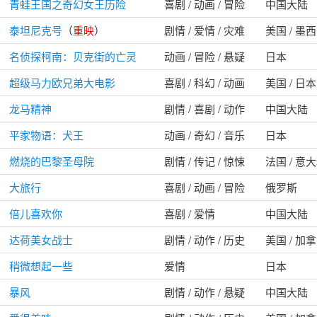
青蛙王国之奇幻女王历险
喜剧 / 动画 / 冒险
中国大陆
泰坦尼克号
（
重映
）
剧情 / 爱情 / 灾难
美国 / 墨
名侦探柯南：贝克街的亡灵
动画 / 冒险 / 悬疑
日本
超级马力欧兄弟大电影
喜剧 / 科幻 / 动画
美国 / 日本
龙马精神
剧情 / 喜剧 / 动作
中国大陆
平家物语：犬王
动画 / 奇幻 / 音乐
日本
燃烧的巴黎圣母院
剧情 / 传记 / 惊悚
法国 / 意
大旅行
喜剧 / 动画 / 冒险
俄罗斯
倍儿喜欢你
喜剧 / 爱情
中国大陆
达荷美女战士
剧情 / 动作 / 历史
美国 / 加
稍微想起一些
爱情
日本
暴风
剧情 / 动作 / 悬疑
中国大陆