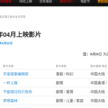
2026票房
08月上映
历年票房
票房300+
电影节
赞助我
蛙王国之奇幻女王历险
3年04月上映影片
3年4月20日
注：
X月X日
为
影片名称
影片类型
制片国家/地区
宇宙探索编辑部
喜剧 / 科幻
中国大陆
一杯上路
剧情
中国香港 /
不能错过的只有你
剧情 / 爱情
中国大陆
梦想森林
剧情 / 儿童 / 家庭
中国大陆