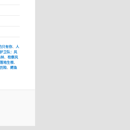
的只有你
、
人
护卫队：风
森林
、
检察风
落地生根
、
历险
、
鳄鱼