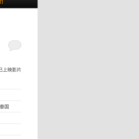
们
已上映影片
 泰国