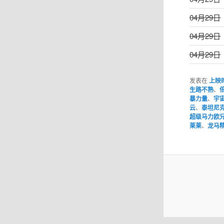
04月29日
04月29日
04月29日
发表在
上映
生路不熟
、
暴力量
、
宇
云
、
泰坦尼
超级马力欧
莱莱
、
龙马