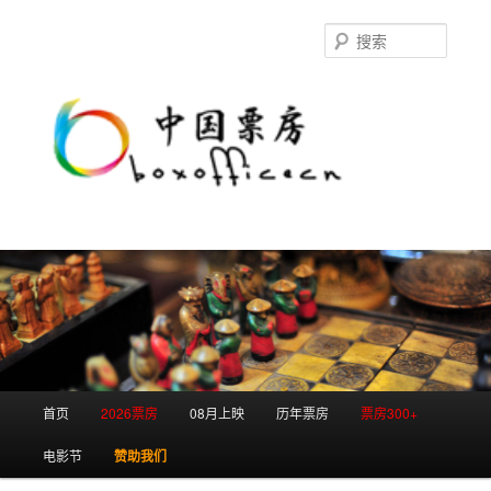
跳
跳
至
至
搜
主
副
索
内
内
容
容
区
区
域
域
主
首页
2026票房
08月上映
历年票房
票房300+
页
电影节
赞助我们