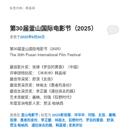
标签归档：
韩昌禄
第30届釜山国际电影节（2025）
发表于
2025年9月26日
第30届釜山国际电影节（2025）
The 30th Pusan International Film Festival
最佳影片奖：张律《罗目的黄昏》（中国）
评审团特别奖：《冲冲冲》韩昌禄
最佳导演奖：舒淇《女孩》
最佳男演员奖：林裕太《愚者的身份》
最佳女演员奖：李芷媛《通往抹去的路》
艺术贡献奖：屠楠、刘强《狂野时代》
年度亚洲电影人奖：贾法·帕纳西
发表在
釜山电影节
|
标签为
2025新浪潮
、
冲冲冲
、
刘强
、
女孩
、
屠楠
、
张律
、
愚者的身份
、
李芷媛
、
林裕太
、
狂野时代
、
罗目的黄昏
、
舒淇
、
贾法·帕纳西
、
通往抹去的路
、
韩昌禄
|
发表评论