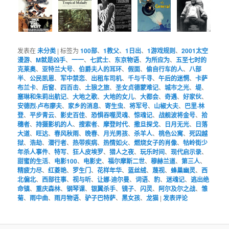
发表在
未分类
|
标签为
100部
、
1教父
、
1日出
、
1游戏规则
、
2001太空
漫游
、
M就是凶手
、
一一
、
七武士
、
东京物语
、
为所应为
、
五至七时的
克莱奥
、
亚特兰大号
、
伯爵夫人的耳环
、
假面
、
偷自行车的人
、
八部
半
、
公民凯恩
、
军中禁恋
、
出租车司机
、
千与千寻
、
午后的迷惘
、
卡萨
布兰卡
、
后窗
、
四百击
、
土狼之旅
、
圣女贞德蒙难记
、
城市之光
、
堤
、
塞琳和朱莉出航记
、
大地之歌
、
大地的女儿
、
大都会
、
奇遇
、
好家伙
、
安德烈·卢布廖夫
、
家乡的消息
、
寄生虫
、
将军号
、
山椒大夫
、
巴里·林
登
、
平步青云
、
影史百佳
、
恐惧吞噬灵魂
、
惊魂记
、
战舰波将金号
、
拾
穗者
、
持摄影机的人
、
搜索者
、
摩登时代
、
撒旦探戈
、
日月无光
、
日落
大道
、
旺达
、
春风秋雨
、
晚春
、
月光男孩
、
杀羊人
、
桃色公寓
、
死囚越
狱
、
浩劫
、
潜行者
、
热带疾病
、
热情如火
、
燃烧女子的肖像
、
牯岭街少
年杀人事件
、
特写
、
狂人皮埃罗
、
猎人之夜
、
玩乐时间
、
现代启示录
、
甜蜜的生活
、
电影100
、
电影史
、
福尔摩斯二世
、
穆赫兰道
、
第三人
、
精疲力尽
、
红菱艳
、
罗生门
、
花样年华
、
蓝丝绒
、
蔑视
、
蜂巢幽灵
、
西
北偏北
、
西部往事
、
视与听
、
让娜·迪尔曼
、
词语
、
豹
、
迷魂记
、
逃出绝
命镇
、
重庆森林
、
钢琴课
、
银翼杀手
、
镜子
、
闪灵
、
阿尔及尔之战
、
雏
菊
、
雨中曲
、
雨月物语
、
驴子巴特萨
、
黑女孩
、
龙猫
|
发表评论