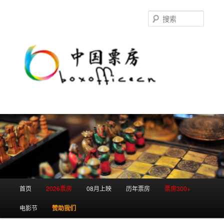
跳
跳
至
至
搜
主
副
索
内
内
容
容
区
区
域
域
主
首页
2026票房
08月上映
历年票房
票房300+
页
电影节
赞助我们