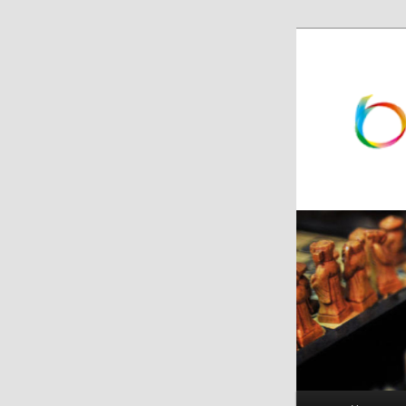
跳
跳
至
至
主
副
内
内
容
容
区
区
域
域
主