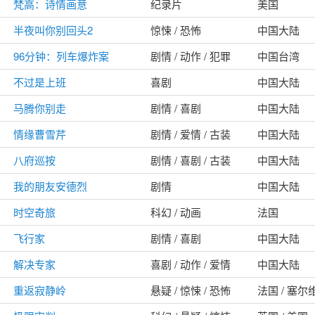
梵高：诗情画意
纪录片
美国
半夜叫你别回头2
惊悚 / 恐怖
中国大陆
96分钟：列车爆炸案
剧情 / 动作 / 犯罪
中国台湾
不过是上班
喜剧
中国大陆
马腾你别走
剧情 / 喜剧
中国大陆
情缘曹雪芹
剧情 / 爱情 / 古装
中国大陆
八府巡按
剧情 / 喜剧 / 古装
中国大陆
我的朋友安德烈
剧情
中国大陆
时空奇旅
科幻 / 动画
法国
飞行家
剧情 / 喜剧
中国大陆
解决专家
喜剧 / 动作 / 爱情
中国大陆
重返寂静岭
悬疑 / 惊悚 / 恐怖
法国 / 塞尔