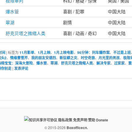
极限审判
科幻 / 悬疑 / 惊悚
英国 / 美国
爆水管
喜剧 / 犯罪
中国大陆
翠湖
剧情
中国大陆
舒克贝塔之微缩人类
喜剧 / 动画 / 奇幻
中国大陆
时间
|
标签为
11月影单
、
1月上映
、
1月上映电影
、
96分钟：列车爆炸案
、
不过是上班
头2
、
情缘曹雪芹
、
我的朋友安德烈
、
新狂蟒之灾
、
时空奇旅
、
月光里的男孩
、
极限
海绵宝宝：深海大冒险
、
爆水管
、
翠湖
、
舒克贝塔之微缩人类
、
解决专家
、
过家家
、
重
腾你别走
|
发表评论
隐私政策
免责声明
赞助 Donate
© 2015-2026
Boxofficecn.