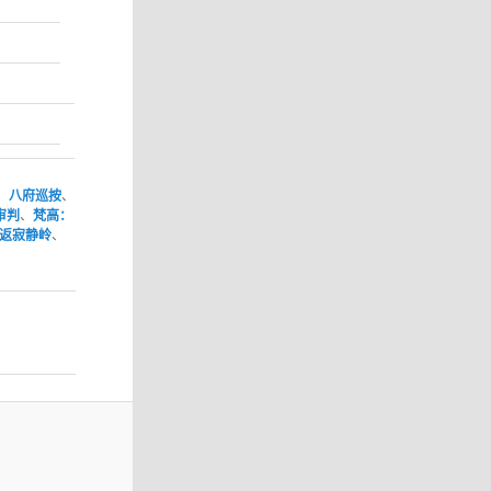
、
八府巡按
、
审判
、
梵高：
返寂静岭
、