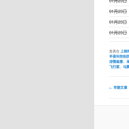
01月23日
01月23日
01月23日
01月23日
发表在
上映
半夜叫你别回
诗情画意
、
飞行家
、
马
文
←
早期文章
章
导
航