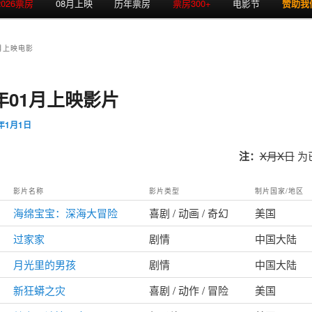
2026票房
08月上映
历年票房
票房300+
电影节
赞助我
月上映电影
6年01月上映影片
6年1月1日
注：
X月X日
为
影片名称
影片类型
制片国家/地区
海绵宝宝：深海大冒险
喜剧 / 动画 / 奇幻
美国
过家家
剧情
中国大陆
月光里的男孩
剧情
中国大陆
新狂蟒之灾
喜剧 / 动作 / 冒险
美国