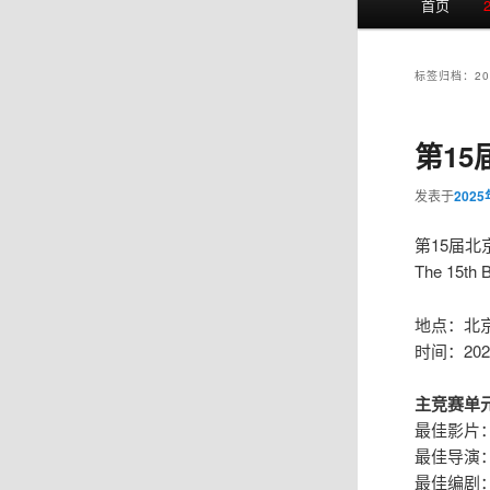
首页
页
标签归档：
2
第15
发表于
202
第15届北京
The 15th Be
地点：北
时间：202
主竞赛单
最佳影片
最佳导演
最佳编剧