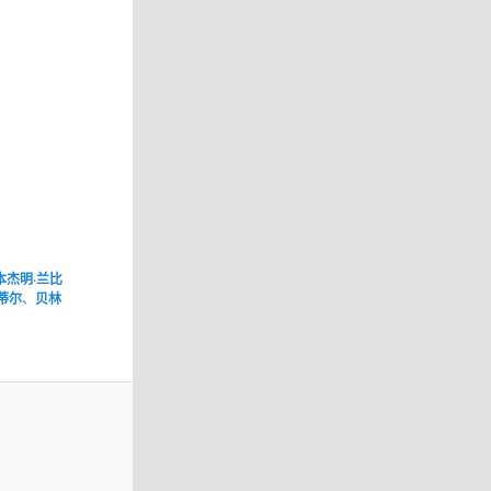
本杰明·兰比
蒂尔
、
贝林