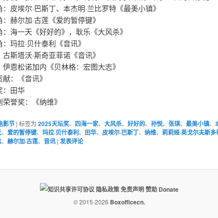
角：皮埃尔·巴斯丁、本杰明·兰比罗特《最美小镇》
角：赫尔加·古莲《爱的暂停键》
角：海一天《好好的》，耿乐《大风杀》
角：玛拉·贝什泰利《音讯》
：古斯塔沃·斯奇亚菲诺《音讯》
：伊恩松诺加内《贝林格：宏图大志》
贡献：《音讯》
奖：田华
别荣誉奖：《纳维》
电影节
|
标签为
2025天坛奖
、
四海一家
、
大风杀
、
好好的
、
孙悦
、
张琪
、
最美小镇
、
天
、
爱的暂停键
、
玛拉·贝什泰利
、
田华
、
皮埃尔·巴斯丁
、
纳维
、
莉莉娅·英戈尔夫斯多
志
、
赫尔加·古莲
、
音讯
|
发表评论
隐私政策
免责声明
赞助 Donate
© 2015-2026
Boxofficecn.