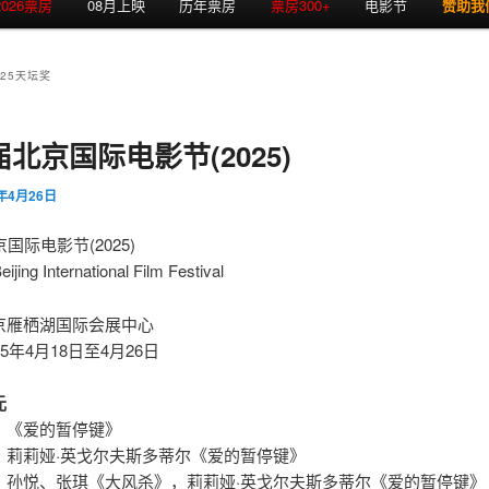
2026票房
08月上映
历年票房
票房300+
电影节
赞助我
025天坛奖
届北京国际电影节(2025)
5年4月26日
国际电影节(2025)
ijing International Film Festival
京雁栖湖国际会展中心
5年4月18日至4月26日
元
：《爱的暂停键》
：莉莉娅·英戈尔夫斯多蒂尔《爱的暂停键》
：孙悦、张琪《大风杀》，莉莉娅·英戈尔夫斯多蒂尔《爱的暂停键》