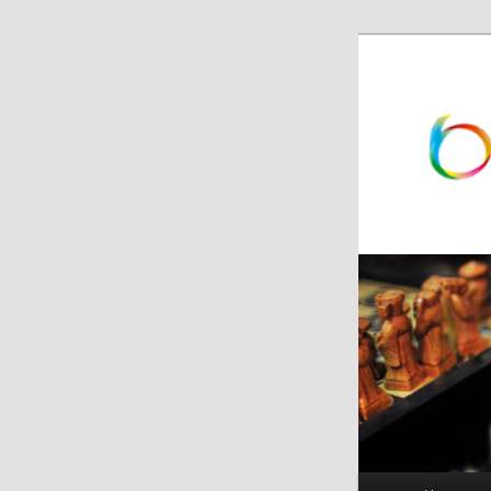
跳
跳
至
至
主
副
内
内
容
容
区
区
域
域
主