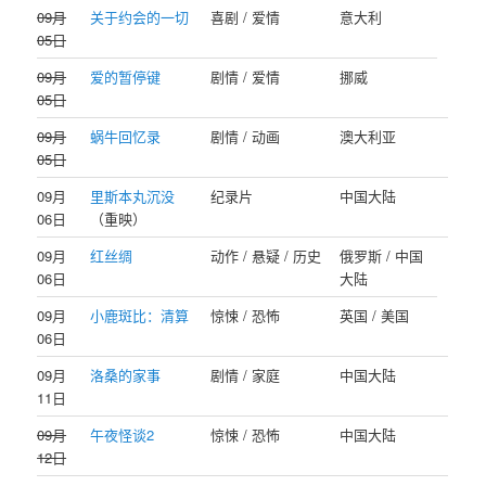
09月
关于约会的一切
喜剧 / 爱情
意大利
05日
09月
爱的暂停键
剧情 / 爱情
挪威
05日
09月
蜗牛回忆录
剧情 / 动画
澳大利亚
05日
09月
里斯本丸沉没
纪录片
中国大陆
06日
（重映）
09月
红丝绸
动作 / 悬疑 / 历史
俄罗斯 / 中国
06日
大陆
09月
小鹿斑比：清算
惊悚 / 恐怖
英国 / 美国
06日
09月
洛桑的家事
剧情 / 家庭
中国大陆
11日
09月
午夜怪谈2
惊悚 / 恐怖
中国大陆
12日