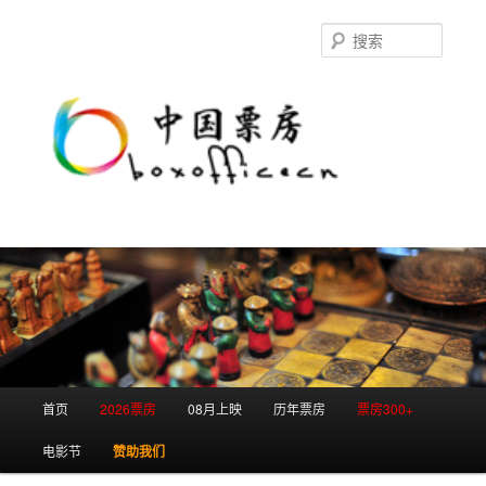
跳
跳
至
至
搜
主
副
索
内
内
容
容
区
区
域
域
主
首页
2026票房
08月上映
历年票房
票房300+
页
电影节
赞助我们