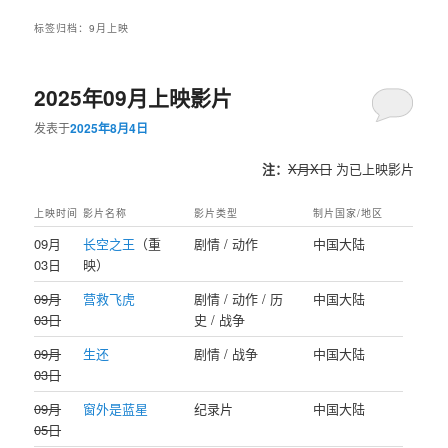
标签归档：
9月上映
2025年09月上映影片
发表于
2025年8月4日
注：
X月X日
为已上映影片
上映时间
影片名称
影片类型
制片国家/地区
‌09月
长空之王
（重
剧情 / 动作
中国大陆
03日
映）
09月
营救飞虎
剧情 / 动作 / 历
中国大陆
03日
史 / 战争
09月
生还
剧情 / 战争
中国大陆
03日
09月
窗外是蓝星
纪录片
中国大陆
05日