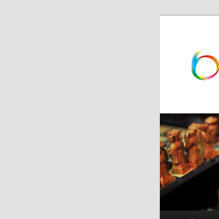
跳
跳
至
至
主
副
内
内
容
容
区
区
域
域
主