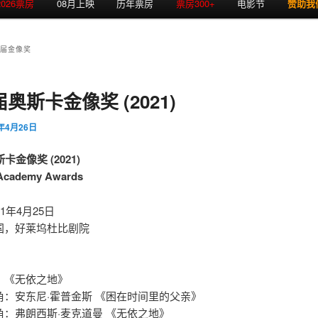
2026票房
08月上映
历年票房
票房300+
电影节
赞助我
3届金像奖
届奥斯卡金像奖 (2021)
1年4月26日
卡金像奖 (2021)
 Academy Awards
1年4月25日
国，好莱坞杜比剧院
：《无依之地》
角：安东尼·霍普金斯 《困在时间里的父亲》
角：弗朗西斯·麦克道曼 《无依之地》