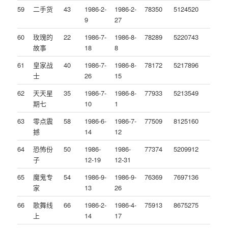
59
二手货
43
1986-2-
1986-2-
78350
5124520
9
27
60
玫瑰的
22
1986-7-
1986-8-
78289
5220743
故事
18
8
61
皇家战
40
1986-7-
1986-8-
78172
5217896
士
26
15
62
天天星
35
1986-7-
1986-8-
77933
5213549
期七
10
1
63
零点震
58
1986-6-
1986-7-
77509
8125160
撼
14
12
64
恐怖份
50
1986-
1986-
77374
5209912
子
12-19
12-31
65
魔鬼专
54
1986-9-
1986-9-
76369
7697136
家
13
26
66
歌舞线
66
1986-2-
1986-4-
75913
8675275
上
14
17