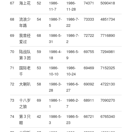
67
海上花
52
1986-
1986-
74371
5090418
11-7
11-28
68
流浪少
54
1986-7-
1986-7-
73333
4851734
年路
5
22
69
我曾经
68
1986-5-
1986-7-
72722
7716890
爱过
31
2
70
陆战队
59
1986-4-
1986-5-
69755
7294981
第３团
18
9
71
国际老
53
1986-
1986-
69469
7152325
千
10-10
10-24
72
大喇叭
58
1986-3-
1986-6-
69092
4722130
28
27
73
十八岁
69
1986-1-
1986-2-
68911
7090270
之狼
1
7
74
第３只
42
1986-5-
1986-5-
66721
6765340
眼
3
23