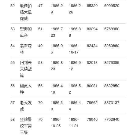
52
最佳拍
47
1986-2-
1986-2-
85329
6099520
档大显
9
26
虎威
53
望海的
51
1986-7-
1986-8-
83294
5768960
母亲
23
8
54
翡翠森
49
1986-9-
1986-
82434
8260880
林
6
10-17
55
回到未
58
1986-8-
1986-9-
82013
8276385
来续战
23
12
篇
56
幽灵人
56
1986-4-
1986-5-
80081
8632850
种
19
2
57
老天发
70
1986-3-
1986-4-
79662
8373137
威
8
4
58
金牌警
70
1986-
1986-
78946
7702940
校军第
10-25
11-21
三集