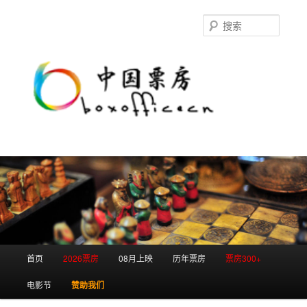
跳
至
搜
主
索
内
容
区
域
主
首页
2026票房
08月上映
历年票房
票房300+
页
电影节
赞助我们