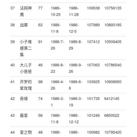
37
法网神
77
1986-
1986-
109538
10756135
鹰
10-25
11-28
38
战栗
63
1986-
1986-
107989
10893185
11-8
12-5
39
小子难
91
1986-7-
1986-8-
107412
10509405
缠第二
26
29
集
40
大儿子
46
1986-8-
1986-9-
107063
10786540
小爸爸
23
26
41
开罗的
98
1986-4-
1986-6-
103925
10908950
紫玫瑰
26
6
42
奇缘
74
1986-3-
1986-3-
101735
6412145
1
19
43
最爱
56
1986-
1986-
101246
6850522
11-8
12-12
44
爱之物
48
1986-
1986-
100982
10795420