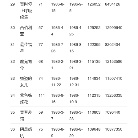
29
暂时停
71
1986-8-
1986-9-
126052
8434126
止呼吸
15
5
续集
30
西伯利
57
1986-4-
1986-4-
125252
12999640
亚
4
25
31
最佳福
77
1986-7-
1986-8-
122395
8202404
星
26
15
32
魔鬼司
68
1986-2-
1986-3-
115135
12153586
令
1
21
33
强盗的
74
1986-
1986-
114834
11507410
女儿
11-22
12-31
34
紫色姊
111
1986-8-
1986-
112315
13256335
妹花
16
10-9
35
青春差
59
1986-3-
1986-3-
110803
7096440
馆
7
28
36
阴风怒
75
1986-8-
1986-8-
109648
10877350
吼
9
29