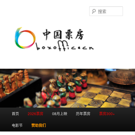
跳
至
搜
主
索
内
容
区
域
主
首页
2026票房
08月上映
历年票房
票房300+
页
电影节
赞助我们