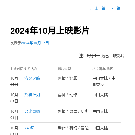
文
←
上一篇
下一篇
→
章
导
航
2024年10月上映影片
发表于
2024年10月17日
注：
X月X日
为已上映影片
上映时间
影片名称
影片类型
制片国家/地区
10月
浴火之路
剧情 / 犯罪
中国大陆 / 中
01日
国香港
10月
熊猫计划
喜剧 / 动作
中国大陆
01日
10月
只此青绿
剧情 / 歌舞 / 历史
中国大陆
01日
10月
749局
动作 / 科幻 / 冒险
中国大陆
01日