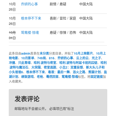
10月
乔妍的心事
剧情 / 悬疑
中国大陆
26日
10月
根本停不下来
喜剧 / 冒险 / 家庭
中国大陆
26日
10月
鸳鸯楼·惊魂
悬疑 / 惊悚 / 恐怖
中国大陆
31日
此条目由
admin
发表在
未分类
分类目录，并贴了
10月上映影片
、
10月上
映电影
、
10月影单
、
749局
、
816
、
乔妍的心事
、
云上的云
、
光之子
、
冲撞
、
只此青绿
、
哈利·波特与密室
、
哈利·波特与阿兹卡班的囚徒
、
哈利
·波特与魔法石
、
大突围
、
密室逃脱
、
小丑2：双重妄想
、
新大头儿子和
小头爸爸6
、
根本停不下来
、
毒液：最后一舞
、
浴火之路
、
熊猫计划
、
盐
湖计划
、
绑架游戏
、
老枪
、
蓦然回首
、
鸳鸯楼·惊魂
标签。将
固定链接
加
入收藏夹。
发表评论
邮箱地址不会被公开。
必填项已用
*
标注