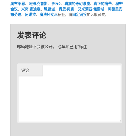
奥布莱恩
、
汤姆·克鲁斯
、
沙丘2
、
猫猫的奇幻漂流
、
真正的痛苦
、
秘密
会议
、
米奇·麦迪森
、
粗野派
、
肖恩·贝克
、
艾米莉亚·佩雷斯
、
阿德里安·
布劳迪
、
阿诺拉
、
魔法坏女巫
标签。将
固定链接
加入收藏夹。
发表评论
邮箱地址不会被公开。
必填项已用
*
标注
评论