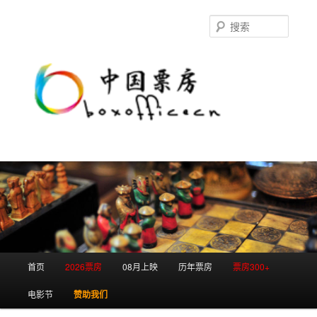
跳
至
搜
主
索
内
容
区
域
主
首页
2026票房
08月上映
历年票房
票房300+
页
电影节
赞助我们