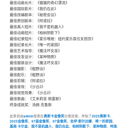
最佳动画长片：《猫猫的奇幻漂流》
最佳国际影片：《我仍在此》
最佳改编剧本：​​​《秘密会议》
最佳原创剧本：《阿诺拉》
最佳真人短片：《我不是机器人》
最佳动画短片：《柏树阴影下》
最佳纪录短片：《爱乐唯她：纽约爱乐首位女团员》​​​
最佳纪录长片：《唯一的家园》
最佳艺术指导：《魔法坏女巫》
最佳妆发设计：《某种物质》
最佳服装设计：《魔法坏女巫》
最佳摄影：《粗野派》
最佳配乐：《粗野派》
最佳剪辑：《阿诺拉》
最佳音效：《沙丘2》
最佳视觉效果：《沙丘2》
最佳歌曲：《艾米莉亚·佩雷斯》
终身成就奖：汤姆·克鲁斯
此条目由
admin
发表在
奥斯卡金像奖
分类目录，并贴了
2025奥斯卡
、
2025金像奖
、
97届金像奖
、
97金像奖
、
佐伊·索尔达娜
、
唯一的家园
、
基南·卡尔金
、
我不是机器人
、
我仍在此
、
柏树阴影下
、
某种物质
、
柯南·