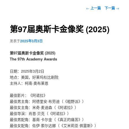
文
←
上一篇
下一篇
→
章
导
航
第97届奥斯卡金像奖 (2025)
发表于
2025年3月3日
第97届奥斯卡金像奖 (2025)
The 97th Academy Awards
日期：2025年3月2日
地点：美国，好莱坞杜比剧院
主持人：柯南·奥布莱恩
最佳影片：《阿诺拉》
最佳男主角：阿德里安·布劳迪（《粗野派》）
最佳女主角：米奇·麦迪森（《阿诺拉》）
最佳导演：肖恩·贝克（《阿诺拉》）
最佳男配角：基南·卡尔金（《真正的痛苦》）
最佳女配角：佐伊·索尔达娜（《艾米莉亚·佩雷斯》）