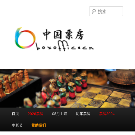
跳
跳
至
至
搜
主
副
索
内
内
容
容
区
区
域
域
主
首页
2026票房
08月上映
历年票房
票房300+
页
电影节
赞助我们