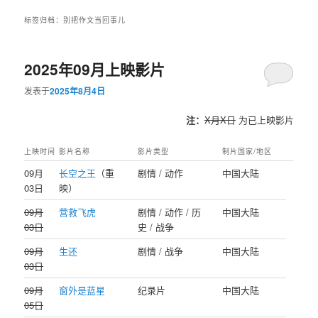
标签归档：
别把作文当回事儿
2025年09月上映影片
发表于
2025年8月4日
注：
X月X日
为已上映影片
上映时间
影片名称
影片类型
制片国家/地区
‌09月
长空之王
（重
剧情 / 动作
中国大陆
03日
映）
09月
营救飞虎
剧情 / 动作 / 历
中国大陆
03日
史 / 战争
09月
生还
剧情 / 战争
中国大陆
03日
09月
窗外是蓝星
纪录片
中国大陆
05日