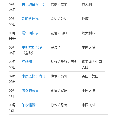
09月
关于约会的一切
喜剧 / 爱情
意大利
05日
09月
爱的暂停键
剧情 / 爱情
挪威
05日
09月
蜗牛回忆录
剧情 / 动画
澳大利亚
05日
09月
里斯本丸沉没
纪录片
中国大陆
06日
（重映）
09月
红丝绸
动作 / 悬疑 / 历史
俄罗斯 / 中国
06日
大陆
09月
小鹿斑比：清算
惊悚 / 恐怖
英国 / 美国
06日
09月
洛桑的家事
剧情 / 家庭
中国大陆
11日
09月
午夜怪谈2
惊悚 / 恐怖
中国大陆
12日