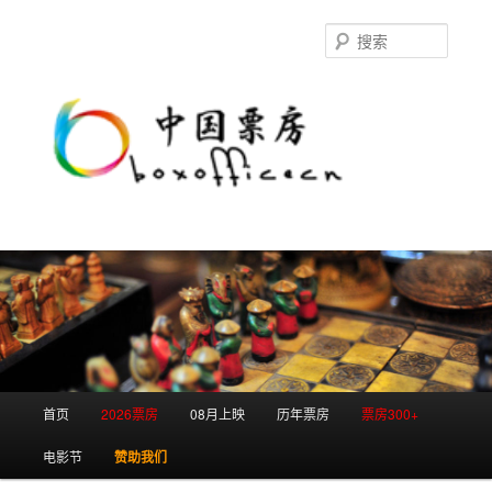
跳
跳
至
至
搜
主
副
索
内
内
容
容
区
区
域
域
主
首页
2026票房
08月上映
历年票房
票房300+
页
电影节
赞助我们