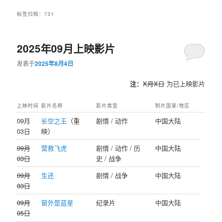
标签归档：
731
2025年09月上映影片
发表于
2025年8月4日
注：
X月X日
为已上映影片
上映时间
影片名称
影片类型
制片国家/地区
‌09月
长空之王
（重
剧情 / 动作
中国大陆
03日
映）
09月
营救飞虎
剧情 / 动作 / 历
中国大陆
03日
史 / 战争
09月
生还
剧情 / 战争
中国大陆
03日
09月
窗外是蓝星
纪录片
中国大陆
05日