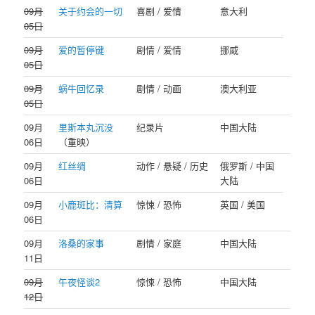
09月
关于约会的一切
喜剧 / 爱情
意大利
05日
09月
爱的暂停键
剧情 / 爱情
挪威
05日
09月
蜗牛回忆录
剧情 / 动画
澳大利亚
05日
09月
里斯本丸沉没
纪录片
中国大陆
06日
（重映）
09月
红丝绸
动作 / 悬疑 / 历史
俄罗斯 / 中国
06日
大陆
09月
小鹿斑比：清算
惊悚 / 恐怖
英国 / 美国
06日
09月
洛桑的家事
剧情 / 家庭
中国大陆
11日
09月
午夜怪谈2
惊悚 / 恐怖
中国大陆
12日