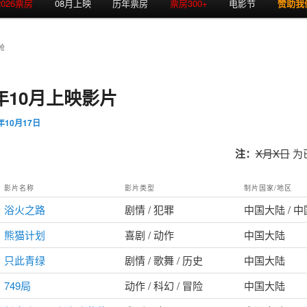
2026票房
08月上映
历年票房
票房300+
电影节
赞助我
枪
4年10月上映影片
4年10月17日
注：
X月X日
为
影片名称
影片类型
制片国家/地区
浴火之路
剧情 / 犯罪
中国大陆 / 
熊猫计划
喜剧 / 动作
中国大陆
只此青绿
剧情 / 歌舞 / 历史
中国大陆
749局
动作 / 科幻 / 冒险
中国大陆