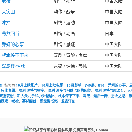
老枪
剧情 / 犯罪
中国大陆
大突围
动作 / 战争
中国大陆
冲撞
剧情 / 运动
中国大陆
蓦然回首
剧情 / 动画
日本
乔妍的心事
剧情 / 悬疑
中国大陆
根本停不下来
喜剧 / 冒险 / 家庭
中国大陆
鸳鸯楼·惊魂
悬疑 / 惊悚 / 恐怖
中国大陆
类
|
标签为
10月上映影片
、
10月上映电影
、
10月影单
、
749局
、
816
、
乔妍的心事
、
、
只此青绿
、
哈利·波特与密室
、
哈利·波特与阿兹卡班的囚徒
、
哈利·波特与魔法石
、
大
：双重妄想
、
新大头儿子和小头爸爸6
、
根本停不下来
、
毒液：最后一舞
、
浴火之路
、
架游戏
、
老枪
、
蓦然回首
、
鸳鸯楼·惊魂
|
发表评论
隐私政策
免责声明
赞助 Donate