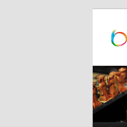
跳
跳
至
至
主
副
内
内
容
容
区
区
域
域
主