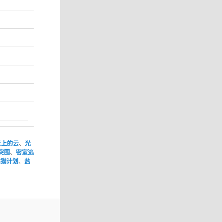
云上的云
、
光
突围
、
密室逃
熊猫计划
、
盐