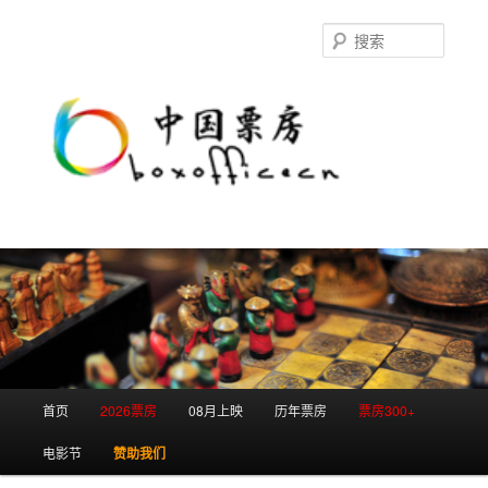
跳
跳
至
至
搜
主
副
索
内
内
容
容
区
区
域
域
主
首页
2026票房
08月上映
历年票房
票房300+
页
电影节
赞助我们